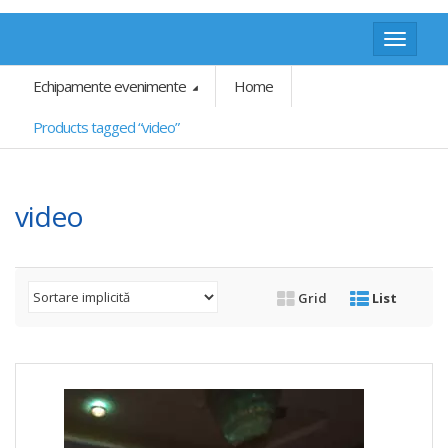
Toggle
navigat
Echipamente evenimente
Home
Products tagged “video”
video
Grid
List