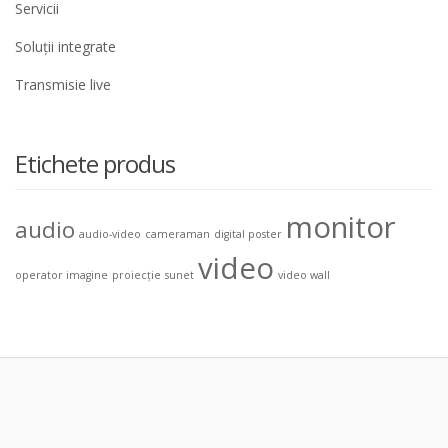
Servicii
Soluții integrate
Transmisie live
Etichete produs
monitor
audio
audio-video
cameraman
digital poster
video
operator imagine
proiecție
sunet
video wall