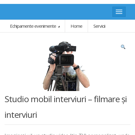
Toggle
navigat
Echipamente evenimente
Home
Servicii
Studio mobil interviuri – filmare și
interviuri