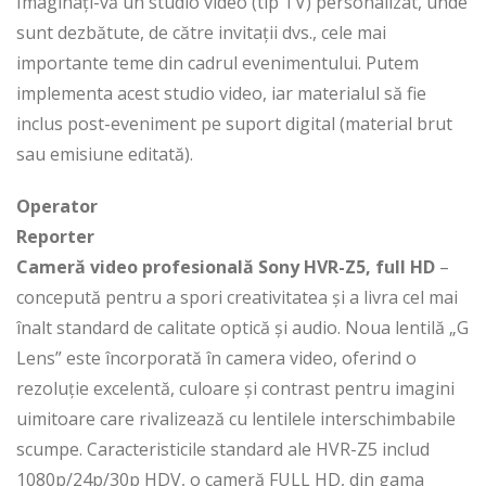
Imaginați-vă un studio video (tip TV) personalizat, unde
sunt dezbătute, de către invitații dvs., cele mai
importante teme din cadrul evenimentului. Putem
implementa acest studio video, iar materialul să fie
inclus post-eveniment pe suport digital (material brut
sau emisiune editată).
Operator
Reporter
Cameră video profesională Sony HVR-Z5, full HD
–
concepută pentru a spori creativitatea și a livra cel mai
înalt standard de calitate optică şi audio. Noua lentilă „G
Lens” este încorporată în camera video, oferind o
rezoluție excelentă, culoare şi contrast pentru imagini
uimitoare care rivalizează cu lentilele interschimbabile
scumpe. Caracteristicile standard ale HVR-Z5 includ
1080p/24p/30p HDV, o cameră FULL HD, din gama