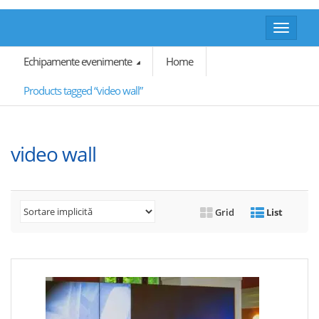
Toggle
navigat
Echipamente evenimente
Home
Products tagged “video wall”
video wall
Grid
List