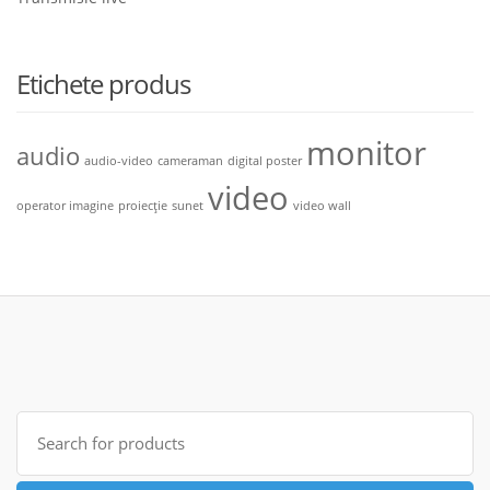
Etichete produs
monitor
audio
audio-video
cameraman
digital poster
video
operator imagine
proiecție
sunet
video wall
Search
for: