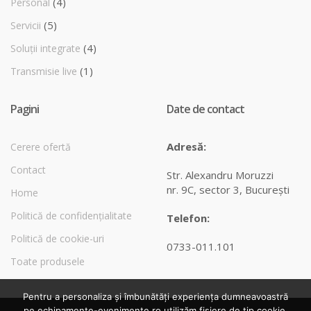
(4)
Personal
(5)
Servicii
(4)
Soluții integrate
(1)
Transmisie live
Pagini
Date de contact
Adresă:
Cerere ofertă
Contact
Str. Alexandru Moruzzi
nr. 9C, sector 3, Bucureşti
Home
Politică de confidențialitate
Telefon:
Politică de cookie-uri
0733-011.101
Toate produsele
Pentru a personaliza și îmbunătăți experiența dumneavoastră
pe echipamente-evenimente.ro utilizăm fișiere de tip cookie.