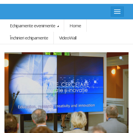
Toggle
navigat
Echipamente evenimente
Home
Închirieri echipamente
VideoWall