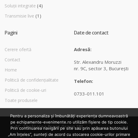
(4)
Soluții integrate
(1)
Transmisie live
Pagini
Date de contact
Adresă:
Cerere ofertă
Contact
Str. Alexandru Moruzzi
nr. 9C, sector 3, Bucureşti
Home
Politică de confidențialitate
Telefon:
Politică de cookie-uri
0733-011.101
Toate produsele
Pentru a personaliza și îmbunătăți experiența dumneavoastră
pe echipamente-evenimente.ro utilizăm fișiere de tip cookie.
©
SC. Sănătatea Press Group SRL
- Acest site aparține
Prin continuarea navigării pe site sau prin apăsarea butonului
„Am înțeles”, sunteți de acord cu stocarea cookie-urilor primare
companiei SC. Sănătatea Press Group SRL. All Rights