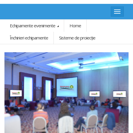
Toggle
navigat
Echipamente evenimente
Home
Închirieri echipamente
Sisteme de proiecție