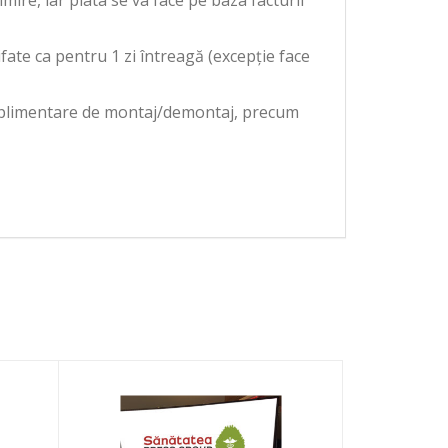
ire, iar plata se va face pe baza facturii
fate ca pentru 1 zi întreagă (excepție face
 suplimentare de montaj/demontaj, precum