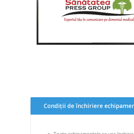
Condiții de închiriere echipame