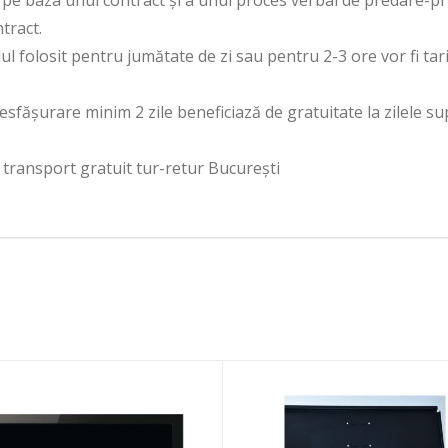
pe baza unui contract și a unui proces verbal de predare-prim
ntract.
l folosit pentru jumătate de zi sau pentru 2-3 ore vor fi tari
esfășurare minim 2 zile beneficiază de gratuitate la zilele
transport gratuit tur-retur București