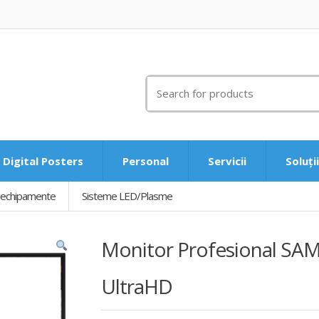
Search
for:
Digital Posters
Personal
Servicii
Soluți
ri echipamente
Sisteme LED/Plasme
Monitor Profesional S
UltraHD