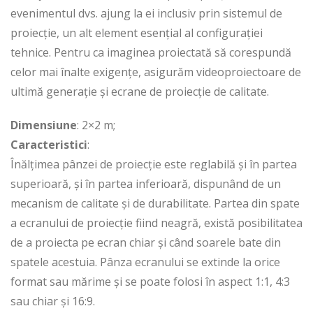
evenimentul dvs. ajung la ei inclusiv prin sistemul de
proiecție, un alt element esențial al configurației
tehnice. Pentru ca imaginea proiectată să corespundă
celor mai înalte exigențe, asigurăm videoproiectoare de
ultimă generație și ecrane de proiecție de calitate.
Dimensiune
: 2×2 m;
Caracteristici
:
Înălțimea pânzei de proiecție este reglabilă și în partea
superioară, și în partea inferioară, dispunând de un
mecanism de calitate și de durabilitate. Partea din spate
a ecranului de proiecție fiind neagră, există posibilitatea
de a proiecta pe ecran chiar și când soarele bate din
spatele acestuia. Pânza ecranului se extinde la orice
format sau mărime și se poate folosi în aspect 1:1, 4:3
sau chiar și 16:9.