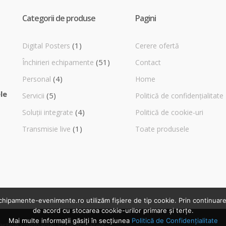
Categorii de produse
Pagini
(1)
Digital Posters
Cerere ofertă
(51)
Închirieri echipamente
Contact
(4)
Personal
Home
le
(5)
Servicii
Politică de confidențialitate
(4)
Soluții integrate
Politică de cookie-uri
(1)
Transmisie live
Toate produsele
ipamente-evenimente.ro utilizăm fișiere de tip cookie. Prin continuarea 
de acord cu stocarea cookie-urilor primare și terțe.
Mai multe informații găsiți în secțiunea
Politică de Confidențialitate
arține companiei SC. Sănătatea