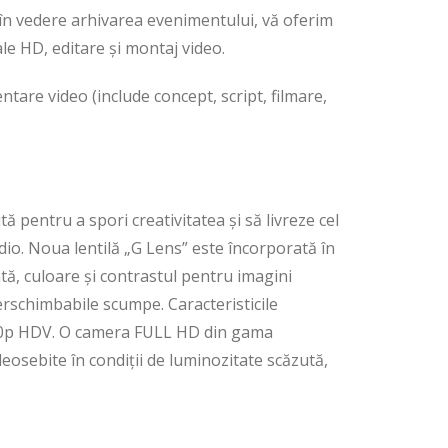
i în vedere arhivarea evenimentului, vă oferim
ale HD, editare și montaj video.
tare video (include concept, script, filmare,
pentru a spori creativitatea și să livreze cel
udio. Noua lentilă „G Lens” este încorporată în
tă, culoare şi contrastul pentru imagini
terschimbabile scumpe. Caracteristicile
30p HDV. O camera FULL HD din gama
deosebite în condiții de luminozitate scăzută,