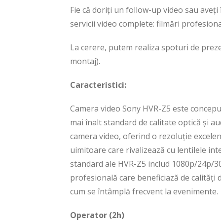
Fie că doriți un follow-up video sau aveț
servicii video complete: filmări profesion
La cerere, putem realiza spoturi de prezen
montaj).
Caracteristici:
Camera video Sony HVR-Z5 este concepută 
mai înalt standard de calitate optică şi a
camera video, oferind o rezoluție excelen
uimitoare care rivalizează cu lentilele in
standard ale HVR-Z5 includ 1080p/24p/
profesională care beneficiază de calități 
cum se întâmplă frecvent la evenimente.
Operator (2h)